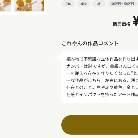
立体
編物
綿
30万円～50万円
販売価格
これやんの作品コメント
編み物で不思議な立体作品を作り出
ナンバーは94ですが、金親さん曰く
ーを従える存在を作りたくなった”
ーな作品がこちら。左右にある、湧
存在とのこと。白や赤や黄色、金とい
在感とインパクトを持ったアート作