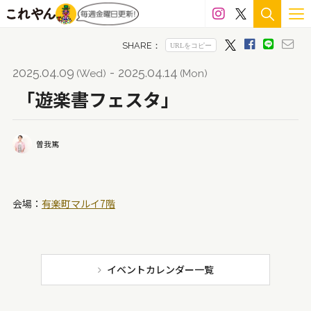
雁皮紙
絹
スプレー
綿布
エポキシ樹脂
シルク
岩塩
グルー
色鉛筆
石膏
檜
2025.04.09
- 2025.04.14
(Wed)
(Mon)
七宝
木製パネル
アルミ
LED
ステンドグラス
「遊楽書フェスタ」
雲肌麻紙
雑誌
アルシェ紙
貝殻
樟
曽我篤
カッティングシート
アクリルパネル
釉
陶
メディウム
ペーパークラフト
籐
顔料
会場：
有楽町マルイ7階
ガッシュ
金箔
アクリル絵の具
ワトソン紙
革
コピック
真鍮
マジック
岩絵具
キャンバス
スタイロフォーム
ハンコ
インク
イベントカレンダー一覧
天然石
鉛筆
白磁
ウレタン
和紙
漆