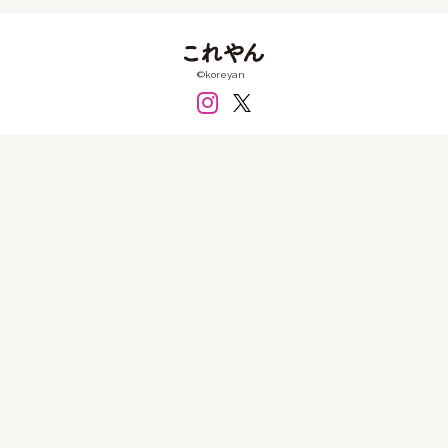
FRP
PET
アクリル
アクリルガッシュ
アクリル板
インクジェット
ガラス
シール
©koreyan
シリコン
セラミック
テラコッタ
フィルム
フェルト
ペン
ボールペン
ミクストメディア
レジン
ワイヤー
墨
大理石
布
既製品
日本絵具
木材
樹脂
樹脂粘土
毛布
水彩
油彩
消しゴム
皮
石粉粘土
磁土
粘土
糸
紙
紙粘土
綿
衣類
金属
銀
銅
陶土
陶磁器
食品
価格