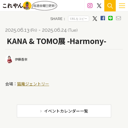
雁皮紙
絹
スプレー
綿布
エポキシ樹脂
シルク
岩塩
グルー
色鉛筆
石膏
檜
2025.06.13
- 2025.06.24
(Fri)
(Tue)
七宝
木製パネル
アルミ
LED
ステンドグラス
KANA & TOMO展 -Harmony-
雲肌麻紙
雑誌
アルシェ紙
貝殻
樟
伊藤香奈
カッティングシート
アクリルパネル
釉
陶
メディウム
ペーパークラフト
籐
顔料
会場：
猫庵ジェントリー
ガッシュ
金箔
アクリル絵の具
ワトソン紙
革
コピック
真鍮
マジック
岩絵具
キャンバス
スタイロフォーム
ハンコ
インク
イベントカレンダー一覧
天然石
鉛筆
白磁
ウレタン
和紙
漆