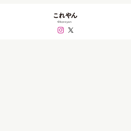
FRP
PET
アクリル
アクリルガッシュ
アクリル板
インクジェット
ガラス
シール
©koreyan
シリコン
セラミック
テラコッタ
フィルム
フェルト
ペン
ボールペン
ミクストメディア
レジン
ワイヤー
墨
大理石
布
既製品
日本絵具
木材
樹脂
樹脂粘土
毛布
水彩
油彩
消しゴム
皮
石粉粘土
磁土
粘土
糸
紙
紙粘土
綿
衣類
金属
銀
銅
陶土
陶磁器
食品
価格