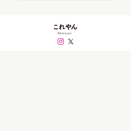
FRP
PET
アクリル
アクリルガッシュ
アクリル板
インクジェット
ガラス
シール
シリコン
セラミック
テラコッタ
フィルム
©koreyan
フェルト
ペン
ボールペン
ミクストメディア
レジン
ワイヤー
墨
大理石
布
既製品
日本絵具
木材
樹脂
樹脂粘土
毛布
水彩
油彩
消しゴム
皮
石粉粘土
磁土
粘土
糸
紙
紙粘土
綿
衣類
金属
銀
銅
陶土
陶磁器
食品
価格