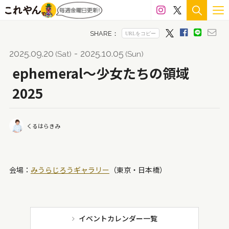
雁皮紙
絹
スプレー
綿布
エポキシ樹脂
シルク
岩塩
グルー
色鉛筆
石膏
檜
2025.09.20
- 2025.10.05
(Sat)
(Sun)
七宝
木製パネル
アルミ
LED
ステンドグラス
ephemeral～少女たちの領域
2025
雲肌麻紙
雑誌
アルシェ紙
貝殻
樟
カッティングシート
アクリルパネル
釉
陶
くるはらきみ
メディウム
ペーパークラフト
籐
顔料
ガッシュ
金箔
アクリル絵の具
ワトソン紙
会場：
みうらじろうギャラリー
（東京・日本橋）
革
コピック
真鍮
マジック
岩絵具
キャンバス
スタイロフォーム
ハンコ
インク
天然石
鉛筆
白磁
ウレタン
和紙
漆
イベントカレンダー一覧