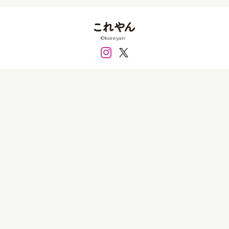
FRP
PET
アクリル
アクリルガッシュ
アクリル板
インクジェット
ガラス
シール
©koreyan
シリコン
セラミック
テラコッタ
フィルム
フェルト
ペン
ボールペン
ミクストメディア
レジン
ワイヤー
墨
大理石
布
既製品
日本絵具
木材
樹脂
樹脂粘土
毛布
水彩
油彩
消しゴム
皮
石粉粘土
磁土
粘土
糸
紙
紙粘土
綿
衣類
金属
銀
銅
陶土
陶磁器
食品
価格