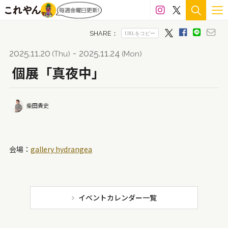
雁皮紙
絹
スプレー
綿布
エポキシ樹脂
シルク
岩塩
グルー
色鉛筆
石膏
檜
2025.11.20
- 2025.11.24
(Thu)
(Mon)
七宝
木製パネル
アルミ
LED
ステンドグラス
個展「真夜中」
雲肌麻紙
雑誌
アルシェ紙
貝殻
樟
柴田貴史
カッティングシート
アクリルパネル
釉
陶
メディウム
ペーパークラフト
籐
顔料
会場：
gallery hydrangea
ガッシュ
金箔
アクリル絵の具
ワトソン紙
革
コピック
真鍮
マジック
岩絵具
キャンバス
スタイロフォーム
ハンコ
インク
イベントカレンダー一覧
天然石
鉛筆
白磁
ウレタン
和紙
漆