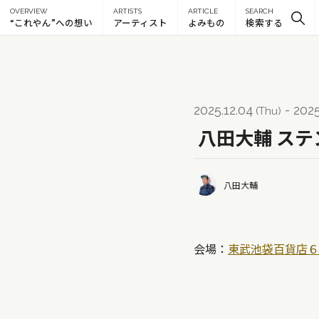
色
OVERVIEW
ARTISTS
ARTICLE
SEARCH
“これやん”への想い
アーティスト
よみもの
検索する
アイボリー
淡色
薄緑
パール
肌
メタリック
金色
茶色
ベージュ
青紫
青
青緑
緑
黄緑
黄
2025.12.04
- 2025
(Thu)
八田大輔 ス
八田大輔
会場：
東武池袋百貨店６