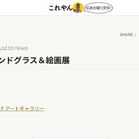
色
銀色
深緑
銅色
カラフル
紺色
橙色
藍
クリア
パステル
ビビッド
モダン
シック
モノト
黄赤
赤
.12.10
(Wed)
テンドグラス＆絵画展
Ｆアートギャラリー