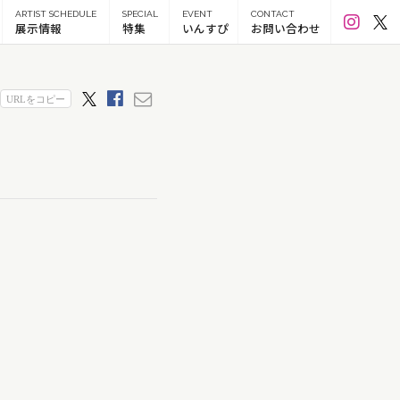
ARTIST SCHEDULE
SPECIAL
EVENT
CONTACT
展示情報
特集
いんすぴ
お問い合わせ
色
水色
ネイビー
ピンク
ーン
黒
灰色
白
赤紫
紫