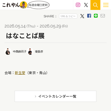
雁皮紙
絹
スプレー
綿布
エポキシ樹脂
シルク
岩塩
グルー
色鉛筆
石膏
檜
2026.05.14
- 2026.05.29
(Thu)
(Fri)
七宝
木製パネル
アルミ
LED
ステンドグラス
はなことば展
雲肌麻紙
雑誌
アルシェ紙
貝殻
樟
中西麻莉子
堤岳彦
カッティングシート
アクリルパネル
釉
陶
メディウム
ペーパークラフト
籐
顔料
会場：
新生堂
（東京・青山）
ガッシュ
金箔
アクリル絵の具
ワトソン紙
革
コピック
真鍮
マジック
岩絵具
キャンバス
スタイロフォーム
ハンコ
インク
イベントカレンダー一覧
天然石
鉛筆
白磁
ウレタン
和紙
漆