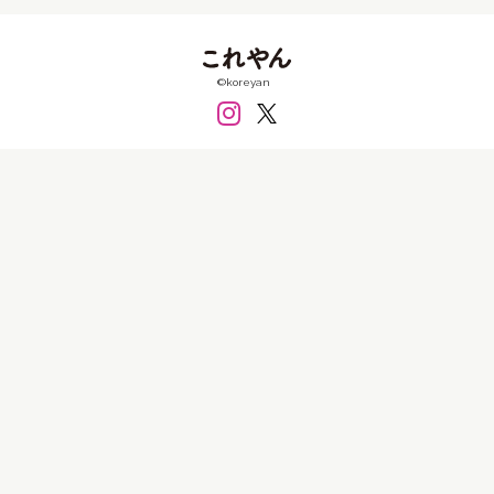
FRP
PET
アクリル
アクリルガッシュ
アクリル板
インクジェット
ガラス
シール
©koreyan
シリコン
セラミック
テラコッタ
フィルム
フェルト
ペン
ボールペン
ミクストメディア
レジン
ワイヤー
墨
大理石
布
既製品
日本絵具
木材
樹脂
樹脂粘土
毛布
水彩
油彩
消しゴム
皮
石粉粘土
磁土
粘土
糸
紙
紙粘土
綿
衣類
金属
銀
銅
陶土
陶磁器
食品
価格