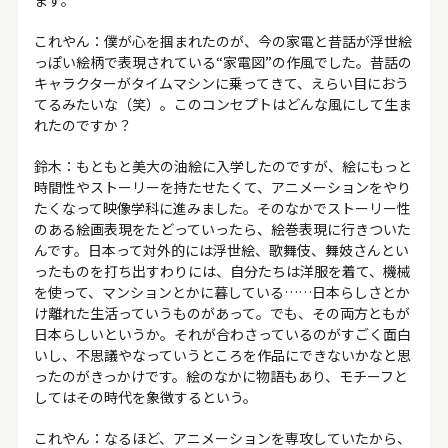
ます。
これやん：僕が心を掴まれたのが、今の家電と昔話が浮世絵
っぽい絵柄で表現されている“家電図”の作風でした。昔話の
キャラクターがタイムマシンに乗ってきて、えらい目におう
てるみたいな（笑）。このコンセプトはどんな風にして生ま
れたのですか？
鈴木：もともと美大の油絵に入学したのですが、絵にもっと
時間性やストーリーを持たせたくて、アニメーションをやり
たくなって映像学科に進みました。そのなかでストーリー性
のある絵画表現をたどっていったら、絵巻表現に行きついた
んです。日本って対外的には浮世絵、歌舞伎、舞妓さんとい
ったものを打ち出すわりには、自分たちは洋服を着て、機械
を使って、マンションとかに暮している……日本らしさとか
け離れた生活っていうものがあって。でも、その両方ともが
日本らしいというか。それが合わさっているのがすごく面白
いし、不思議やなっていうところを作品にできないかなと思
ったのがきっかけです。絵のなかに物語もあり、モチーフと
してはその時代を象徴するという。
これやん：なるほど、アニメーションを専攻していたから、