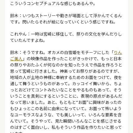
こういうコンセプチュアルな感じもあるんや。
鈴木：いつもストーリーや動きが場面として浮かんでくるん
です。閃いたらそれが絵になっていくという感じですね。
これやん：一時は宮崎に移住して、祭りの文化を学んだりし
ていたんですよね。
鈴木：そうですね。オカメの白雪姫をモチーフにした「
りん
ご美人
」の映像作品を作ったことがきっかけで、もっと日本
の祭りやおたふくが何なのかを知ったうえで作品を作ろうと
思って宮崎に行きました。神楽ってお祭りがあるのですが、
地域の人が土地の神様に奉納するためのお面をつけて、夜を
通して舞うというものがあって。カッコイイ舞いから、ちょ
っとおどけてコントみたいなことをやるものもあって、そう
いうことを真剣にするということに、表現の原点があるんだ
なって思いました。あと、もともと“お面”に興味があったの
もひょっとこの名前に由来になっていて。お面って怖いよう
なユーモラスなような、でも美しいって、いろんな要素を含
んでいて。そうやって、見た瞬間いろんなことを感じさせる
のはすごく面白いし、私もそういう作品を作りたいと思って