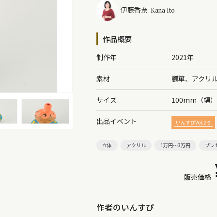
伊藤香奈
Kana Ito
作品概要
制作年
2021年
素材
瓢箪、アクリ
サイズ
100mm（幅
出品イベント
いんすぴVol.2-2
立体
アクリル
1万円～3万円
プレ
販売価格
作者のいんすぴ