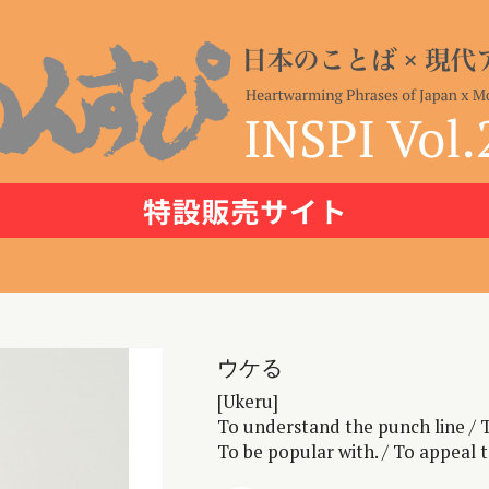
ウケる
[Ukeru]
To understand the punch line / T
To be popular with. / To appeal t