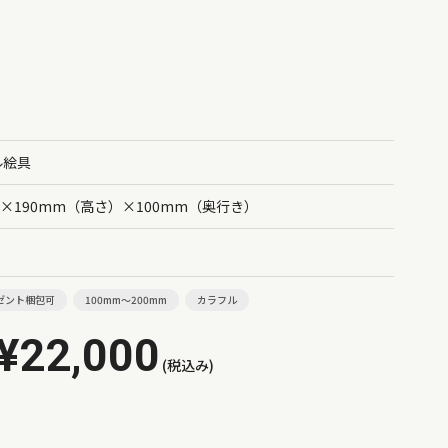
ル絵具
）×190mm（高さ）×100mm（奥行き）
ゼント梱包可
100mm～200mm
カラフル
¥22,000
(税込み)