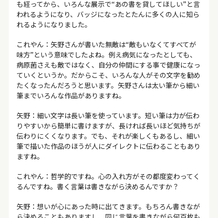
も経ってから、いろんな展示で“あの書を貸してほしい”と言
われるようになり、バッジになったとたんに多くの人に知ら
れるようになりました。
これやん：矢野さんが書いた無敵は“敵もいなくてすべてが
味方”という意味でしたよね。例え病気になったとしても、
病原菌さえも敵ではなく、自分の仲間にする事で健康になっ
ていくというか。だからこそ、いろんな人がその文字を勧め
たくなったんだろうと思います。矢野さんは太い筆から細い
筆までいろんな作品がありますね。
矢野：細い文字は長い筆を使っています。短い筆は力が伝わ
りやすいから簡単に書けますが、長ければ長いほど気持ちが
伝わりにくくなります。でも、それが楽しくもあるし、細い
筆で描いた作品のほうが人にダイレクトに伝わることもあり
ますね。
これやん：哲学的ですね。心の入れ方がその都度変わってく
るんですね。書く言葉は書きながら決めるんですか？
矢野：想いが心にあった時に出てきます。もちろん書きなが
ら決めることもありますし、同じ言葉を書きながら何百枚も