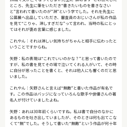
ところ、先生に筆をいただき“書きたいものを書きなさい
と”言われて書いたのが”淋”という字でした。それを先生に
公募展へ出品していただき、審査員のおじいさんが私の作品
を見て“こりゃ、淋しすぎだな”って言われ、当時の私にとっ
てはそれが褒め言葉に感じました。
これやん：それは淋しい気持ちがちゃんと相手に伝わったと
いうことですからね。
矢野：私の表現は“これでいいのかな？”と思って書いたので
すが、私の書を見てその場で泣いてくれる人がいて、その時
に自分が思ったことを書くと、それは他人にも響くのだと思
いました。
これやん：矢野さんと言えば“無敵”と書いた作品が有名で
す。この作品はバッジになっていろんな歌手や俳優さんの著
名人が付けていましたよね。
矢野：あれは30年前くらいですね。私は書で自分のなかに
あるものを吐き出していましたが、そのときは何も出てこな
くて“無”でした。そうして書いた“無敵”という作品が何十年