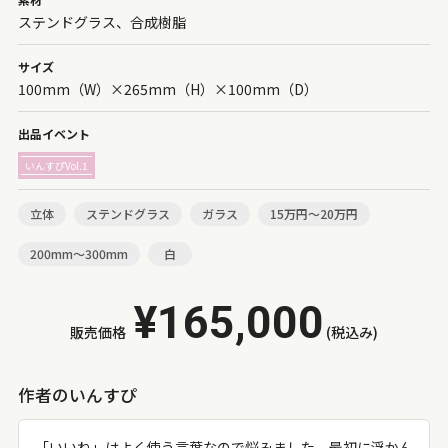
ステンドグラス、合成樹脂
サイズ
100mm（W）×265mm（H）×100mm（D）
出品イベント
いんすぴVol.1
立体
ステンドグラス
ガラス
15万円～20万円
200mm～300mm
白
¥165,000
販売価格
(税込み)
作者のいんすぴ
「いいね」はよく使う言葉なので悩みました。最初に浮かん