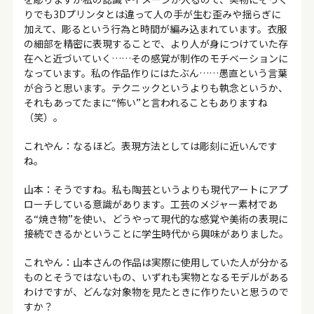
りでも3Dプリンタとは違って人の手が生む歪みや揺らぎに
加えて、彫るという行為と時間が編み込まれています。衣服
の細部を精密に表現することで、より人が身につけていた存
在へと近づいていく……その感覚が制作のモチベーションに
なっています。私の作品作りにはたぶん……愚直という言葉
が合うと思います。テクニックというよりも執念というか、
それもあってたまに“怖い”と言われることもありますね
（笑）。
これやん
：なるほど。表現方法としては彫刻に近いんです
ね。
山本：そうですね。私も陶芸というよりも現代アートにアプ
ローチしている意識があります。工芸のメジャー素材であ
る“焼き物”を使い、どうやって現代的な感覚や美術の表現に
接続できるかということに学生時代から興味がありました。
これやん
：山本さんの作品は実際に使用していた人が分かる
ものとそうではないもの、いずれも実物となるモデルがある
わけですが、どんな対象物を見たときに作りたいと思うので
すか？