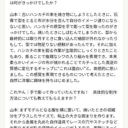
は何がきっかけでしたか？
山本：古いハンカチの束を焼き物にしようとしたときに、石
膏で型をとると布が水分を含んで自分のイメージ通りになら
ないと思い、ハンカチの原型を手で彫って型を取ったのがき
っかけでした。焼いたときにしぼむんでしまうのと、型から
最終的には取り外すときに食い込んだ細部が外れなかったり
もして、型では物足りない感触があったんです。それに加え
て、ハンカチの束を掘る作業が生理的にしっくりときたこと
もあり、彫ることで複雑なシワの入り組みを表現でき、本来
柔らかいイメージの布が焼かれることでカチっとした真逆の
質感に変化するギャップに“これは面白い”と、直感的に思い
ました。この感覚を表現できるものについて考えたときに、
自然に洋服に興味を持ちはじめました。
これやん
：手で彫って作っていたんですね！ 具体的な制作
方法についても教えてもらえますか？
山本: まずモデルとなる服を横に置いて、焼いたときの収縮
分をプラスしたサイズで、粘土の大きな固まりを作ります。
それから金属を丸めた自作道具でレースの穴やステッチなど
を彫りますが私の認識やイメージが入るので、実物にそっく