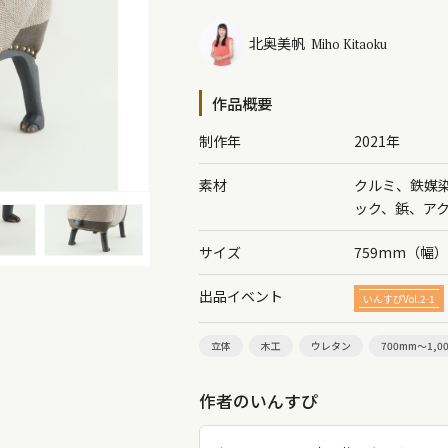
北奥美帆
Miho Kitaoku
作品概要
制作年
2021年
素材
クルミ、鉄媒
ック、鋲、ア
サイズ
759mm（幅
出品イベント
いんすぴVol.2-1
立体
木工
ウレタン
700mm～1,0
作者のいんすぴ