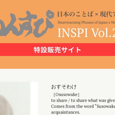
おすそわけ
［Osusowake］
to share / to share what was giv
Comes from the word “Susowake”
acquaintances.