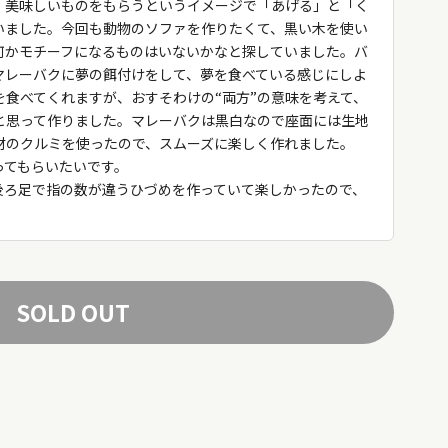
、美味しいものをもらうというイメージで「あげる」と「く
いました。今回も動物のソファを作りたくて、黒い木を使い
何かモチーフになるものはいないかなと探していました。バ
マレーバクに夢の餌付けをして、夢を食べている感じにしよ
食べてくれますが、おすそわけの“両方”の意味を考えて、
と思って作りました。マレーバクは黒白なので座面には生地
材のクルミを使ったので、スムーズに楽しく作れました。
ってもらいたいです。
後ろ足で指の数が違うひづめを作っていて楽しかったので、
SOLD OUT