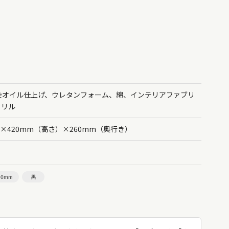
染オイル仕上げ、ウレタンフォーム、綿、インテリアファブリ
クリル
）×420mm（高さ）×260mm（奥行き）
00mm
黒