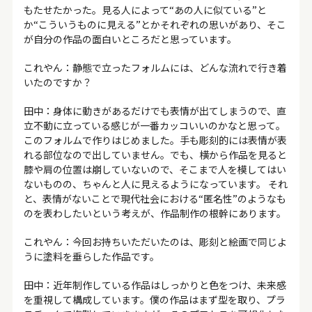
もたせたかった。見る人によって“あの人に似ている”と
か“こういうものに見える”とかそれぞれの思いがあり、そこ
が自分の作品の面白いところだと思っています。
これやん：静態で立ったフォルムには、どんな流れで行き着
いたのですか？
田中：身体に動きがあるだけでも表情が出てしまうので、直
立不動に立っている感じが一番カッコいいのかなと思って。
このフォルムで作りはじめました。手も彫刻的には表情が表
れる部位なので出していません。でも、横から作品を見ると
膝や肩の位置は崩していないので、そこまで人を模してはい
ないものの、ちゃんと人に見えるようになっています。 それ
と、表情がないことで現代社会における“匿名性”のようなも
のを表わしたいという考えが、作品制作の根幹にあります。
これやん：今回お持ちいただいたのは、彫刻と絵画で同じよ
うに塗料を垂らした作品です。
田中：近年制作している作品はしっかりと色をつけ、未来感
を重視して構成しています。僕の作品はまず型を取り、プラ