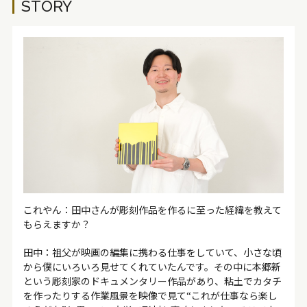
STORY
これやん：田中さんが彫刻作品を作るに至った経緯を教えて
もらえますか？
田中：祖父が映画の編集に携わる仕事をしていて、小さな頃
から僕にいろいろ見せてくれていたんです。その中に本郷新
という彫刻家のドキュメンタリー作品があり、粘土でカタチ
を作ったりする作業風景を映像で見て“これが仕事なら楽し