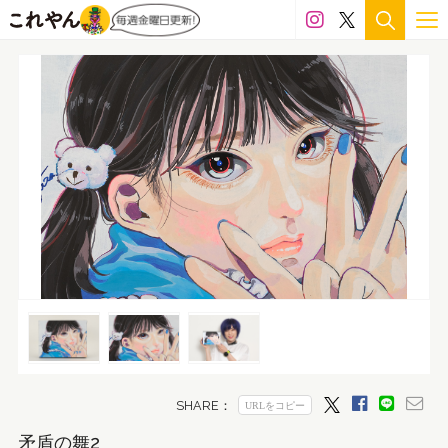
矛盾の舞2