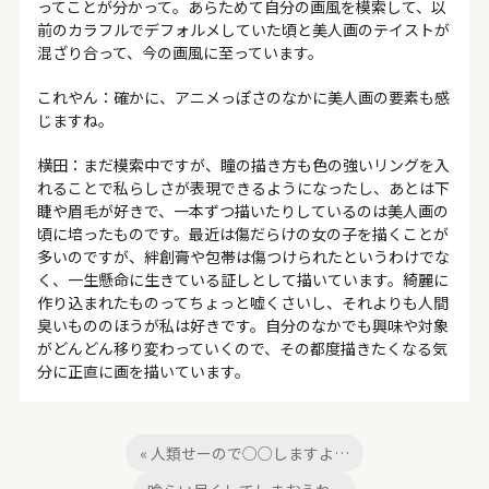
ってことが分かって。あらためて自分の画風を模索して、以
前のカラフルでデフォルメしていた頃と美人画のテイストが
混ざり合って、今の画風に至っています。
これやん：確かに、アニメっぽさのなかに美人画の要素も感
じますね。
横田：まだ模索中ですが、瞳の描き方も色の強いリングを入
れることで私らしさが表現できるようになったし、あとは下
睫や眉毛が好きで、一本ずつ描いたりしているのは美人画の
頃に培ったものです。最近は傷だらけの女の子を描くことが
多いのですが、絆創膏や包帯は傷つけられたというわけでな
く、一生懸命に生きている証しとして描いています。綺麗に
作り込まれたものってちょっと嘘くさいし、それよりも人間
臭いもののほうが私は好きです。自分のなかでも興味や対象
がどんどん移り変わっていくので、その都度描きたくなる気
分に正直に画を描いています。
« 人類せーので○○しますよ…