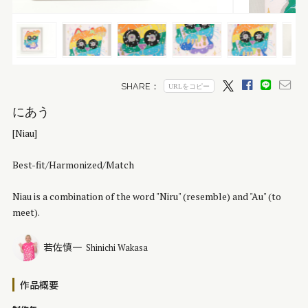
にあう
[Niau]
Best-fit/Harmonized/Match
Niau is a combination of the word "Niru" (resemble) and "Au" (to
meet).
若佐慎一
Shinichi Wakasa
作品概要