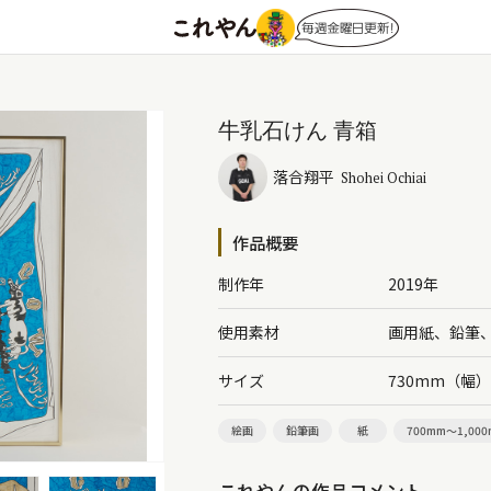
牛乳石けん 青箱
落合翔平
Shohei Ochiai
作品概要
制作年
2019年
使用素材
画用紙、鉛筆
サイズ
730mm（幅
絵画
鉛筆画
紙
700mm～1,00