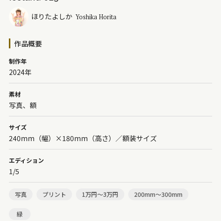
700mm～1,000mm
500mm～700mm
ほりたよしか
Yoshika Horita
300mm～500mm
200mm～300mm
100mm～200mm
50mm～100mm
〜50mm
作品概要
制作年
2024年
色
素材
アイボリー
淡色
薄緑
パール
肌色
銀色
写真、額
深緑
銅色
カラフル
紺色
橙色
藍色
サイズ
240mm（幅）×180mm（高さ）／額装サイズ
水色
ネイビー
ピンク
メタリック
金色
茶色
ベージュ
クリア
パステル
ビビッド
エディション
1/5
モダン
シック
モノトーン
黒
灰色
白
写真
プリント
1万円～3万円
200mm～300mm
赤紫
紫
青紫
青
青緑
緑
黄緑
緑