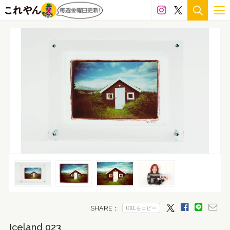
糸
紙
紙粘土
綿
衣類
金属
銀
銅
陶土
陶磁器
食品
価格
100万円～300万円
50万円～100万円
30万円～50万円
20万円～30万円
15万円～20万円
10万円～15万円
5万円～10万円
3万～5万円
1万円～3万円
サイズ
プレゼント梱包可
1,500mm〜
1,000mm〜1,500mm
Iceland 023