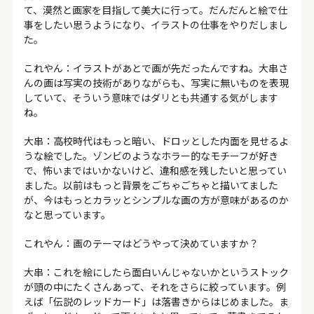
て、漠然と画家を目指して美大に行って。だんだんと絵で仕
事をしたい思うようになり、イラストの仕事をやりだしまし
た。
これやん：イラストがあとで画が先だったんですね。大串さ
んの画は写実の技術がありながらも、写実に無いものを表現
していて、そういう意味ではダリとも共通する気がします
ね。
大串：高校時代はもっと暗い、ドロッとした内面を見せるよ
うな絵でした。ゾンビのようなホラー的なモチーフが好き
で、怖いまではいかないけど、違和感を残したいと思ってい
ました。以前はもっと背景をごちゃごちゃと描いてました
が、今はもっとカラッとシンプルな画の方が意味があるのか
なと思っています。
これやん：画のテーマはどうやって決めていますか？
大串：これを絵にしたら面白いんじゃないかというストック
が頭の中にたくさんあって、それをさらに絞っています。例
えば「伝説のレッドカード」は落書きからはじめました。ま