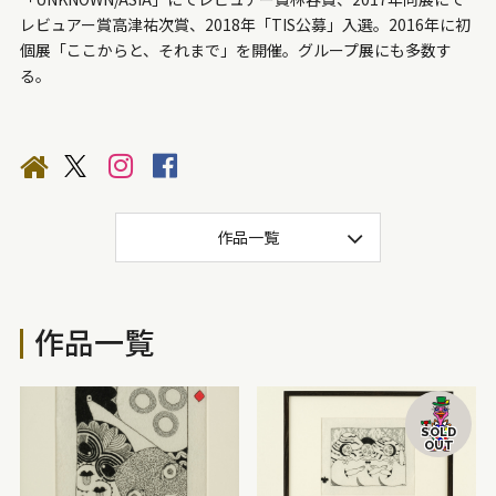
300mm～500mm
200mm～300mm
レビュアー賞高津祐次賞、2018年「TIS公募」入選。2016年に初
100mm～200mm
50mm～100mm
〜50mm
個展「ここからと、それまで」を開催。グループ展にも多数す
る。
色
アイボリー
淡色
薄緑
パール
肌色
銀色
深緑
銅色
カラフル
紺色
橙色
藍色
作品一覧
水色
ネイビー
ピンク
メタリック
金色
茶色
ベージュ
クリア
パステル
ビビッド
作品一覧
モダン
シック
モノトーン
黒
灰色
白
赤紫
紫
青紫
青
青緑
緑
黄緑
SOLD
OUT
黄
黄赤
赤