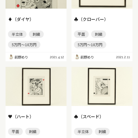
♦（ダイヤ）
♣（クローバー）
半立体
刺繍
平面
刺繍
5万円～10万円
5万円～10万円
前野めり
前野めり
2021.4.12
2021.2.11
♥（ハート）
♠（スペード）
平面
刺繍
半立体
刺繍