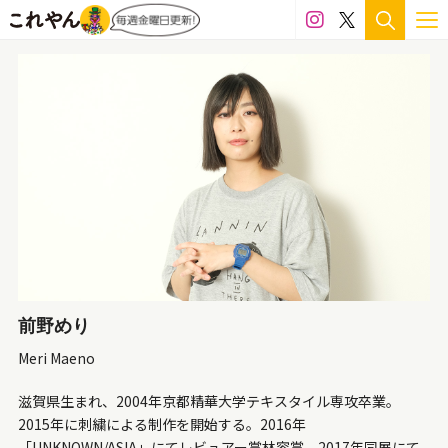
銅
陶土
陶磁器
食品
価格
100万円～300万円
50万円～100万円
30万円～50万円
20万円～30万円
15万円～20万円
10万円～15万円
5万円～10万円
3万～5万円
1万円～3万円
サイズ
前野めり
Meri Maeno
プレゼント梱包可
1,500mm〜
1,000mm〜1,500mm
滋賀県生まれ、2004年京都精華大学テキスタイル専攻卒業。
700mm～1,000mm
500mm～700mm
2015年に刺繍による制作を開始する。2016年
「UNKNOWN/ASIA」にてレビュアー賞林容賞、2017年同展にて