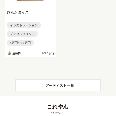
アイボリー
淡色
薄緑
パール
肌色
銀色
ひなたぼっこ
深緑
銅色
カラフル
紺色
橙色
藍色
水色
ネイビー
ピンク
メタリック
金色
イラストレーション
デジタルプリント
茶色
ベージュ
クリア
パステル
ビビッド
5万円～10万円
モダン
シック
モノトーン
黒
灰色
白
遠藤舞
2022.5.13
赤紫
紫
青紫
青
青緑
緑
黄緑
黄
黄赤
赤
アーティスト一覧
©koreyan