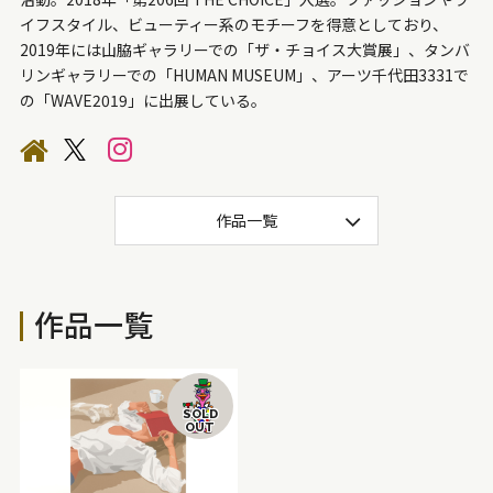
30万円～50万円
20万円～30万円
15万円～20万円
イフスタイル、ビューティー系のモチーフを得意としており、
2019年には山脇ギャラリーでの「
ザ・チョイス大賞展
」、タンバ
10万円～15万円
5万円～10万円
3万～5万円
リンギャラリーでの「HUMAN MUSEUM」、アーツ千代田3331で
の「
WAVE2019
」に出展している。
1万円～3万円
サイズ
作品一覧
プレゼント梱包可
1,500mm〜
1,000mm〜1,500mm
700mm～1,000mm
500mm～700mm
作品一覧
300mm～500mm
200mm～300mm
100mm～200mm
50mm～100mm
〜50mm
SOLD
OUT
色