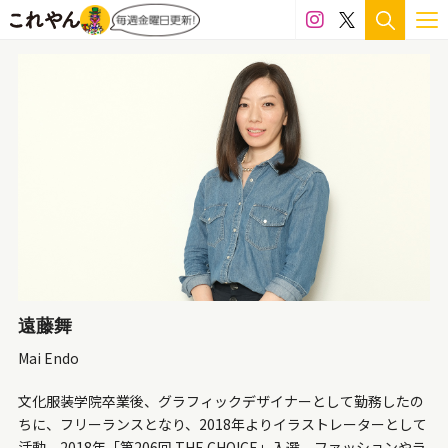
アクリル板
インクジェット
ガラス
シール
シリコン
セラミック
テラコッタ
フィルム
フェルト
ペン
ボールペン
ミクストメディア
レジン
ワイヤー
墨
大理石
布
既製品
日本絵具
木材
樹脂
樹脂粘土
毛布
水彩
油彩
消しゴム
皮
石粉粘土
磁土
粘土
糸
紙
紙粘土
綿
衣類
金属
銀
銅
陶土
陶磁器
食品
遠藤舞
Mai Endo
価格
文化服装学院卒業後、グラフィックデザイナーとして勤務したの
100万円～300万円
50万円～100万円
ちに、フリーランスとなり、2018年よりイラストレーターとして
活動。2018年「第206回 THE CHOICE」入選。ファッションやラ