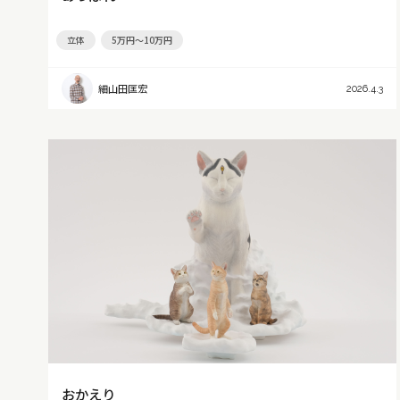
立体
5万円～10万円
細山田匡宏
2026.4.3
おかえり