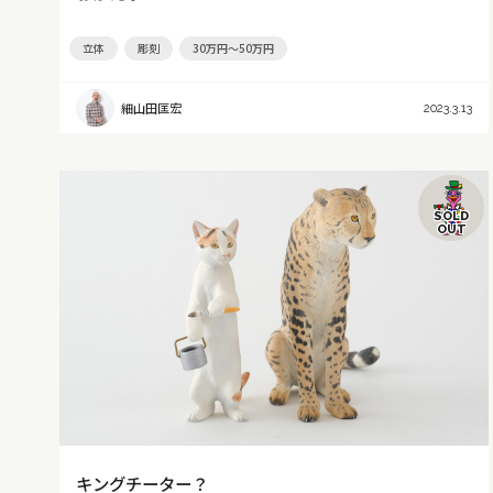
立体
彫刻
30万円～50万円
細山田匡宏
2023.3.13
SOLD
OUT
キングチーター？