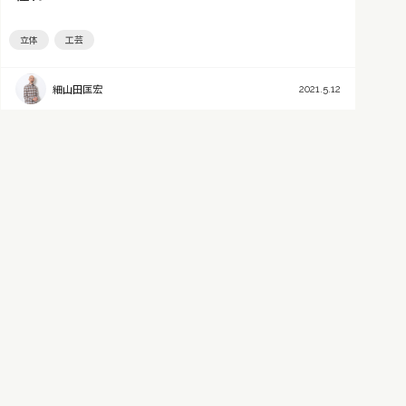
立体
工芸
細山田匡宏
2021.5.12