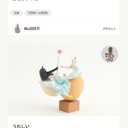
立体
5万円～10万円
細山田匡宏
2025.4.3
SOLD
OUT
うれしい