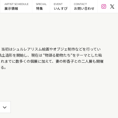
ARTIST SCHEDULE
SPECIAL
EVENT
CONTACT
展示情報
特集
いんすぴ
お問い合わせ
始。当初はシュルレアリスム絵画やオブジェ制作などを行ってい
粘土造形を開始し、現在は ”物語る動物たち”をテーマとした粘
これまでに数多くの個展に加えて、妻の彬香子との二人展も開催
する。