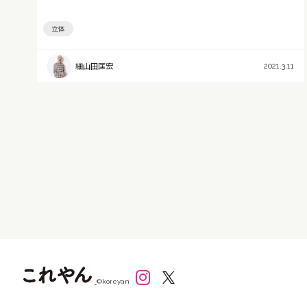
立体
細山田匡宏
2021.3.11
©koreyan