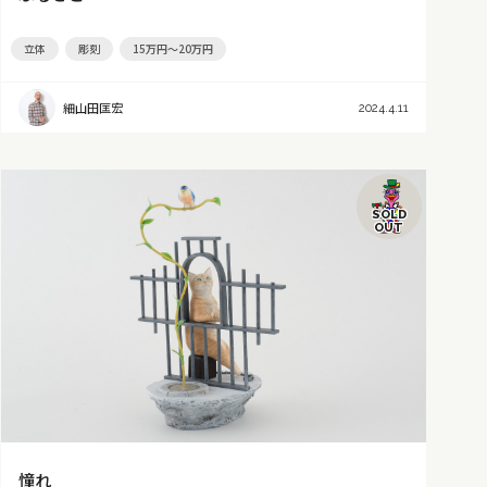
立体
彫刻
15万円～20万円
細山田匡宏
2024.4.11
SOLD
OUT
憧れ