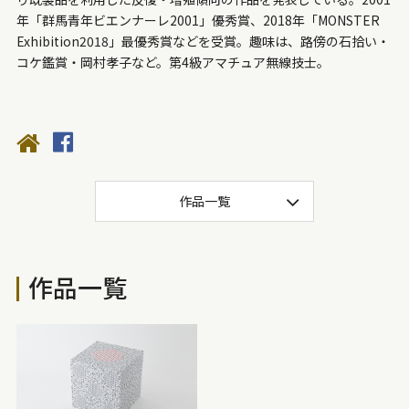
価格
年「群馬青年ビエンナーレ2001」優秀賞、2018年「MONSTER
Exhibition2018」最優秀賞などを受賞。趣味は、路傍の石拾い・
100万円～300万円
50万円～100万円
コケ鑑賞・岡村孝子など。第4級アマチュア無線技士。
30万円～50万円
20万円～30万円
15万円～20万円
10万円～15万円
5万円～10万円
3万～5万円
1万円～3万円
作品一覧
サイズ
プレゼント梱包可
1,500mm〜
1,000mm〜1,500mm
作品一覧
700mm～1,000mm
500mm～700mm
300mm～500mm
200mm～300mm
100mm～200mm
50mm～100mm
〜50mm