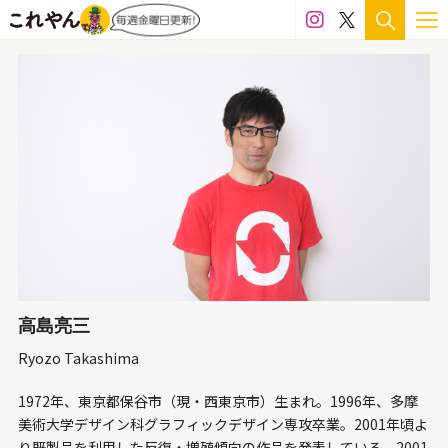
天然石
鉛筆
白磁
ウレタン
和紙
漆
FRP
PET
アクリル
アクリルガッシュ
アクリル板
インクジェット
ガラス
シール
シリコン
セラミック
テラコッタ
フィルム
フェルト
ペン
ボールペン
ミクストメディア
レジン
ワイヤー
墨
大理石
布
既製品
日本絵具
木材
樹脂
樹脂粘土
毛布
水彩
油彩
消しゴム
皮
石粉粘土
磁土
粘土
高島亮三
糸
紙
紙粘土
綿
衣類
金属
銀
Ryozo Takashima
銅
陶土
陶磁器
食品
1972年、東京都保谷市（現・西東京市）生まれ。1996年、多摩
美術大学デザイン科グラフィックデザイン専攻卒業。2001年頃よ
り既製品を利用した反復・増殖傾向の作品を発表している。2001