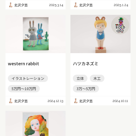
北沢夕芸
北沢夕芸
2025.3.14
2025.1.24
SOLD
OUT
western rabbit
ハツカネズミ
イラストレーション
立体
木工
5万円～10万円
3万～5万円
北沢夕芸
北沢夕芸
2024.12.13
2024.10.11