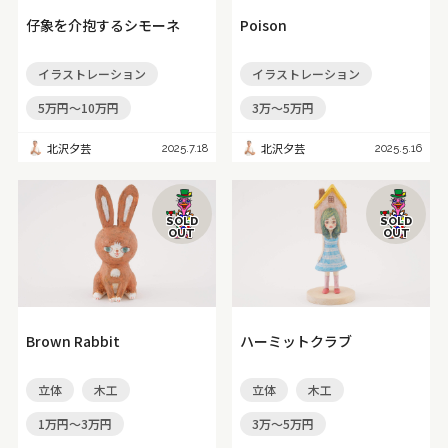
仔象を介抱するシモーネ
Poison
イラストレーション
イラストレーション
5万円～10万円
3万～5万円
北沢夕芸
北沢夕芸
2025.7.18
2025.5.16
SOLD
SOLD
OUT
OUT
Brown Rabbit
ハーミットクラブ
立体
木工
立体
木工
1万円～3万円
3万～5万円