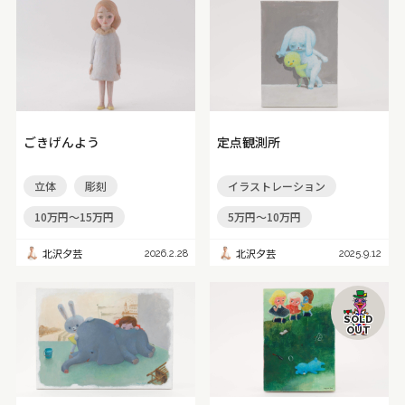
ごきげんよう
定点観測所
立体
彫刻
イラストレーション
10万円～15万円
5万円～10万円
北沢夕芸
北沢夕芸
2026.2.28
2025.9.12
SOLD
OUT