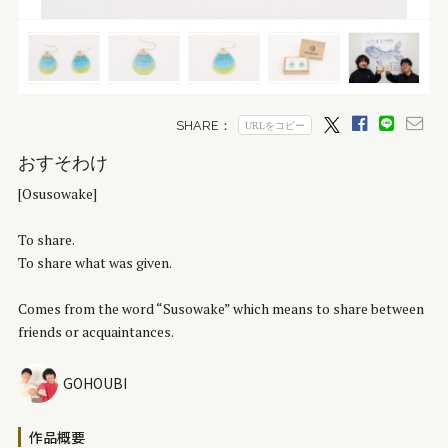
おすそわけ
[Osusowake]
To share.
To share what was given.
Comes from the word “Susowake” which means to share between
friends or acquaintances.
GOHOUBI
作品概要