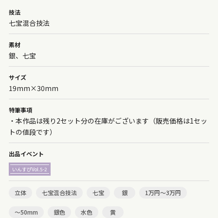
技法
七宝混合技法
素材
銀、七宝
サイズ
19mm×30mm
特筆事項
・本作品は残り2セット分の在庫がございます（販売価格は1セッ
トの値段です）
出品イベント
いんすぴVol.5-2
立体
七宝混合技法
七宝
銀
1万円～3万円
〜50mm
銀色
水色
黄