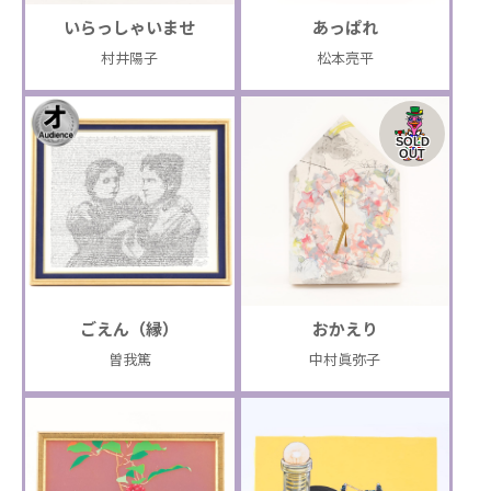
いらっしゃいませ
あっぱれ
村井陽子
松本亮平
SOLD
OUT
ごえん（縁）
おかえり
曽我篤
中村眞弥子