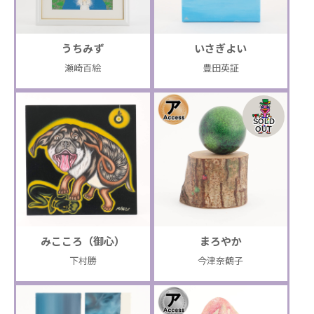
うちみず
いさぎよい
瀬崎百絵
豊田英証
SOLD
OUT
みこころ（御心）
まろやか
下村勝
今津奈鶴子