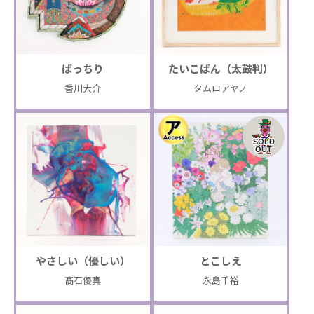
ばっちり
たいこばん（太鼓判）
香川大介
タムロアヤノ
SOLD
OUT
やさしい（優しい）
とこしえ
髙石優真
永島千裕