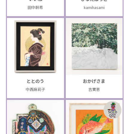
田中幹希
kamihasami
ととのう
おかげさま
中西麻莉子
吉實恵
SOLD
OUT