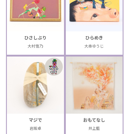
ひさしぶり
ひらめき
大村雪乃
大串ゆうじ
SOLD
OUT
マジで
おもてなし
岩坂卓
井上藍