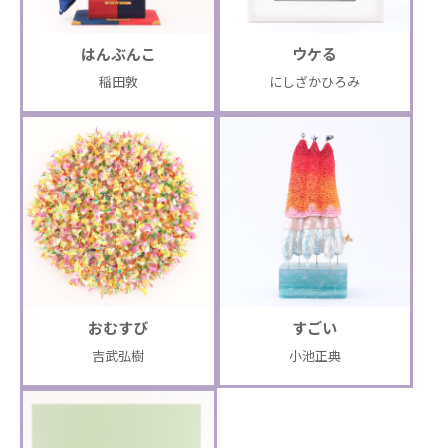
はんぶんこ
ウケる
稲田敦
にしざかひろみ
おむすび
すごい
吉武弘樹
小池正典