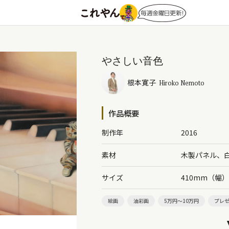
やさしい音色
根本寛子
Hiroko Nemoto
作品概要
制作年
2016
素材
木製パネル、
サイズ
410mm（幅
絵画
油彩画
5万円～10万円
プレ