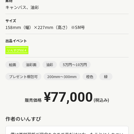
素材
キャンバス、油彩
サイズ
158mm（幅）×227mm（高さ） ※SM号
出品イベント
いんすぴVol.4
絵画
油彩画
油彩
5万円～10万円
プレゼント梱包可
200mm～300mm
橙色
緑
¥77,000
販売価格
(税込み)
作者のいんすぴ