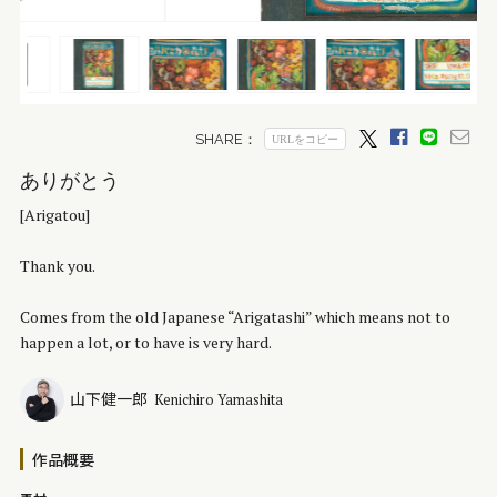
ありがとう
[Arigatou]
Thank you.
Comes from the old Japanese “Arigatashi” which means not to
happen a lot, or to have is very hard.
山下健一郎
Kenichiro Yamashita
作品概要