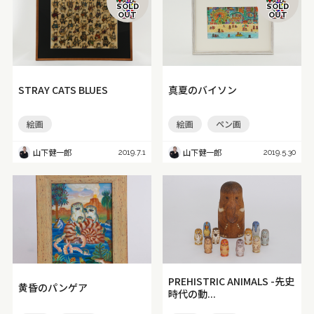
SOLD
SOLD
OUT
OUT
STRAY CATS BLUES
真夏のバイソン
絵画
絵画
ペン画
山下健一郎
山下健一郎
2019.7.1
2019.5.30
PREHISTRIC ANIMALS -先史
黄昏のパンゲア
時代の動...