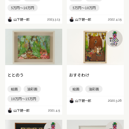
5万円～10万円
5万円～10万円
山下健一郎
山下健一郎
2023.3.13
2022.4.15
SOLD
OUT
ととのう
おすそわけ
絵画
油彩画
絵画
油彩画
10万円～15万円
山下健一郎
2020.3.26
山下健一郎
2021.4.5