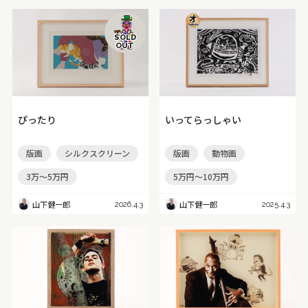
SOLD
OUT
ぴったり
いってらっしゃい
版画
シルクスクリーン
版画
動物画
3万～5万円
5万円～10万円
山下健一郎
山下健一郎
2026.4.3
2025.4.3