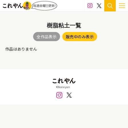
雁皮紙
絹
スプレー
綿布
エポキシ樹脂
樹脂粘土一覧
シルク
岩塩
グルー
色鉛筆
石膏
檜
全作品表示
販売中のみ表示
七宝
木製パネル
アルミ
LED
ステンドグラス
作品はありません
雲肌麻紙
雑誌
アルシェ紙
貝殻
樟
カッティングシート
アクリルパネル
釉
陶
メディウム
ペーパークラフト
籐
顔料
ガッシュ
金箔
アクリル絵の具
ワトソン紙
©koreyan
革
コピック
真鍮
マジック
岩絵具
キャンバス
スタイロフォーム
ハンコ
インク
天然石
鉛筆
白磁
ウレタン
和紙
漆