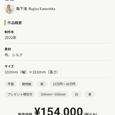
亀下渚
Nagisa Kameshita
作品概要
制作年
2022年
素材
布、シルク
サイズ
333mm（幅）×333mm（高さ）
平面
動物画
紙
15万円～20万円
プレゼント梱包可
300mm～500mm
白
黄
¥154,000
販売価格
(税込み)