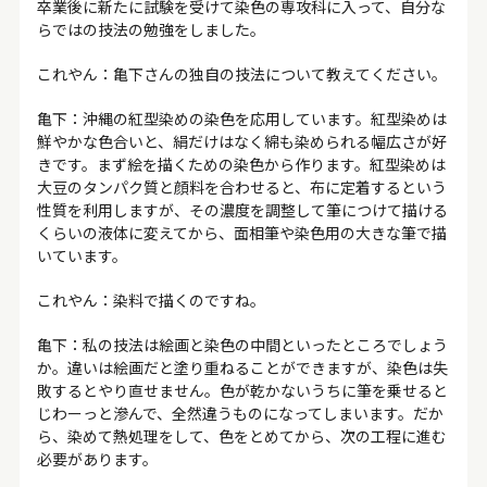
卒業後に新たに試験を受けて染色の専攻科に入って、自分な
らではの技法の勉強をしました。
これやん：亀下さんの独自の技法について教えてください。
亀下：沖縄の紅型染めの染色を応用しています。紅型染めは
鮮やかな色合いと、絹だけはなく綿も染められる幅広さが好
きです。まず絵を描くための染色から作ります。紅型染めは
大豆のタンパク質と顔料を合わせると、布に定着するという
性質を利用しますが、その濃度を調整して筆につけて描ける
くらいの液体に変えてから、面相筆や染色用の大きな筆で描
いています。
これやん：染料で描くのですね。
亀下：私の技法は絵画と染色の中間といったところでしょう
か。違いは絵画だと塗り重ねることができますが、染色は失
敗するとやり直せません。色が乾かないうちに筆を乗せると
じわーっと滲んで、全然違うものになってしまいます。だか
ら、染めて熱処理をして、色をとめてから、次の工程に進む
必要があります。