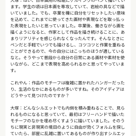
大塚：はい、日本画用の和紙にゲルインクのペンで描いてい
ます。学生の頃は日本画を専攻していて、岩絵の具などで描
いていました。でも、卒業を機に自分をリセットしたい意味
を込めて、これまでに使ってきた画材や表現などを取っ払っ
た表現をしたいと思っていました。卒業後、働きながら画を
描くようになると、作家として作品を描き続けることに、あ
まりリアリティを感じられなくなったんです。そんなときに
ペンだと手軽でいつでも描けるし、コツコツと作業を重ねる
ことができるので、今の自分にはこっちのほうが適している
なと。そうやって普段から自分の日常にある画材や素材を使
いながら、どこまで表現を高められるかと思ってやっていま
す。
これやん：作品のモチーフは複雑に置かれたハンガーだった
り、生活のなかにあるものが多いですね。そのアイディアは
どうやって見つけたのですか？
大塚：どんなシルエットでも内側を積み重ねることで、見ら
れるものになると思っていて、最初はフリーハンドで描いた
モチーフのなかを埋め尽くすように描いていました。そのう
ちに現実と非現実の境目のように自由が効くフォルムを探し
ていたら、部屋に乱雑に置いてあるものが作り出すシルエッ