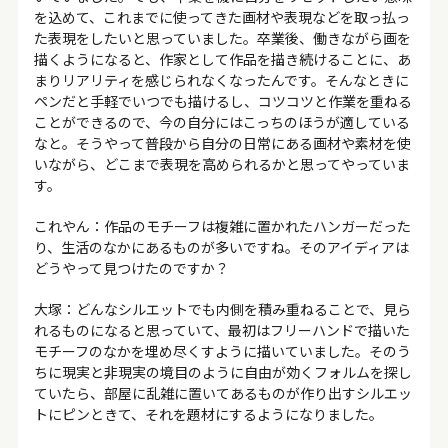
を込めて、これまでに使ってきた画材や表現などを取っ払っ
た表現をしたいと思っていました。卒業後、働きながら画を
描くようになると、作家として作品を描き続けることに、あ
まりリアリティを感じられなくなったんです。そんなときに
ペンだと手軽でいつでも描けるし、コツコツと作業を重ねる
ことができるので、今の自分にはこっちのほうが適している
なと。そうやって普段から自分の日常にある画材や素材を使
いながら、どこまで表現を高められるかと思ってやっていま
す。
これやん：作品のモチーフは複雑に置かれたハンガーだった
り、生活のなかにあるものが多いですね。そのアイディアは
どうやって見つけたのですか？
大塚：どんなシルエットでも内側を積み重ねることで、見ら
れるものになると思っていて、最初はフリーハンドで描いた
モチーフのなかを埋め尽くすように描いていました。そのう
ちに現実と非現実の境目のように自由が効くフォルムを探し
ていたら、部屋に乱雑に置いてあるものが作り出すシルエッ
トにピンときて、それを題材にするようになりました。