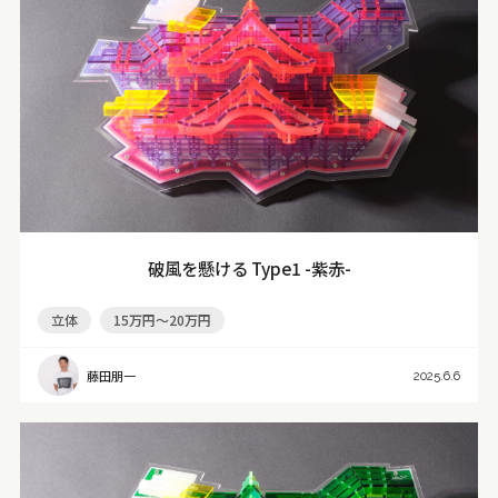
破風を懸ける Type1 -紫赤-
立体
15万円～20万円
藤田朋一
2025.6.6