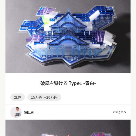
破風を懸ける Type1 -青白-
立体
15万円～20万円
藤田朋一
2025.6.6