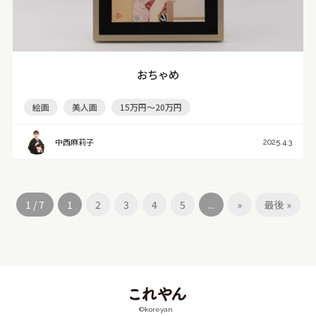
おちゃめ
絵画
美人画
15万円～20万円
中西麻莉子
2025.4.3
1 / 7
1
2
3
4
5
...
»
最後 »
©koreyan