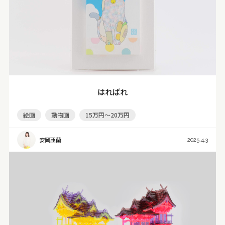
はればれ
絵画
動物画
15万円～20万円
安岡亜蘭
2025.4.3