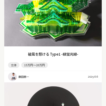
破風を懸ける Type1 -緑蛍光緑-
立体
15万円～20万円
藤田朋一
2025.6.6