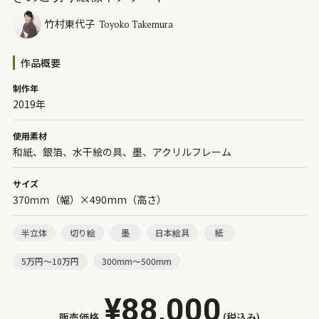
竹村東代子
Toyoko Takemura
作品概要
制作年
2019年
使用素材
和紙、銀箔、水干絵の具、墨、アクリルフレーム
サイズ
370ｍｍ（幅）×490mm（高さ）
半立体
切り絵
墨
日本絵具
紙
5万円～10万円
300mm～500mm
¥88,000
販売価格
(税込み)