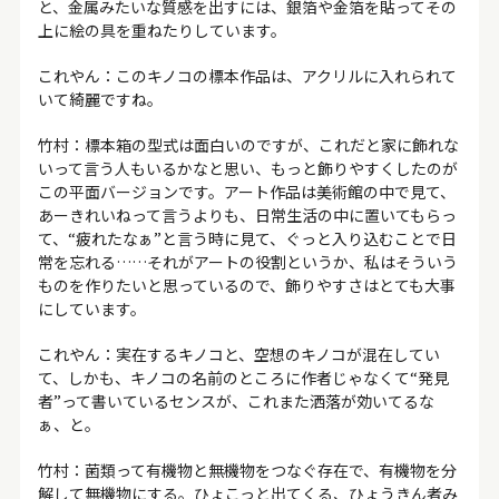
と、金属みたいな質感を出すには、銀箔や金箔を貼ってその
上に絵の具を重ねたりしています。
これやん：このキノコの標本作品は、アクリルに入れられて
いて綺麗ですね。
竹村：標本箱の型式は面白いのですが、これだと家に飾れな
いって言う人もいるかなと思い、もっと飾りやすくしたのが
この平面バージョンです。アート作品は美術館の中で見て、
あーきれいねって言うよりも、日常生活の中に置いてもらっ
て、“疲れたなぁ”と言う時に見て、ぐっと入り込むことで日
常を忘れる……それがアートの役割というか、私はそういう
ものを作りたいと思っているので、飾りやすさはとても大事
にしています。
これやん：実在するキノコと、空想のキノコが混在してい
て、しかも、キノコの名前のところに作者じゃなくて“発見
者”って書いているセンスが、これまた洒落が効いてるな
ぁ、と。
竹村：菌類って有機物と無機物をつなぐ存在で、有機物を分
解して無機物にする。ひょこっと出てくる、ひょうきん者み