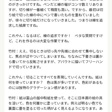
のがきっかけですね。ペンだと線の幅がコンマ数ミリありま
すが、切り線が一番細くて精度も高い。ですから、最初は切
り絵で切った線の中にペンで書いたものを重ねていました
が、徐々に切り絵だけになっていきました。つまりは線を追
求した結果ですね。
これやん：なるほど、線の追求ですか！ ベタな質問ですけ
ど、これを作るのは大変な作業ですね。
竹村：ええ、切るときは切っ先や先端に合わせて集中しない
と、焦点がぼやついてしまいますね。ちなみに下書きは裏か
ら書いてから反転させますが、アバウトに描いてフリーハン
ドで切っていきます。
これやん：切ることですべてを表現していくんですね。紙は
何を使っていますか？ 色は黒が多いですが、色彩があるも
のには独特のグラデーション感があります。
竹村：紙は富山の越中和紙を使って、そこに日本画の絵の具
を溶いて、色を何層かに塗っています。例えば明るい色でも
裏面に墨を塗ると切った柄がよく見えるようになります。あ