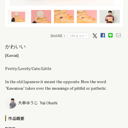
かわいい
[Kawaii]
Pretty/Lovely/Cute/Little
In the old Japanese it meant the opposite. Now the word
"Kawaisou" takes over the meanings of pitiful or pathetic.
大串ゆうじ
Yuji Okushi
作品概要