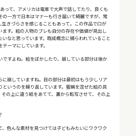
があって、アメリカは電車で大声で話してたり、良くも
その一方で日本はマナーも行き届いて綺麗ですが、常
し生きづらさを感じることもあって。この作品で口が
います。絵の人物のブレも自分の存在や価値が見出し
たいなと思っています。既成概念に捕らわれていること
をテーマにしています。
いですよね。絵をぼかしたり、崩している部分は後か
らに崩していますね。目の部分は最初はもう少しリア
りというのを繰り返しています。蜜蝋を混ぜた絵の具
、その上に違う紙をあてて、裏から転写させて、その上
？
て、色んな素材を見つけては子どもみたいにワクワク