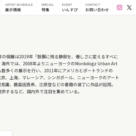
ARTIST SCHEDULE
SPECIAL
EVENT
CONTACT
展示情報
特集
いんすぴ
お問い合わせ
年の個展は2019年「鼓膜に残る静寂を、優しさに変えるすべに
では、2008年よりニューヨークのMonkdogz Urban Art
でも数多くの展示を行い、2011年にアメリカとポートランドの
催。東京、北京、上海、マレーシア、シンガポール、ニューヨークのアート
辺見庸、鹿島田真希、辻原登などの書籍の装丁に作品が起用。
品を提供するなど、国内外で注目を集めている。