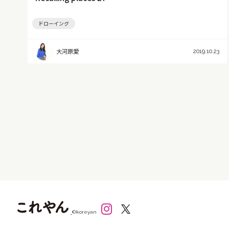
ドローイング
大河原愛
2019.10.23
©koreyan