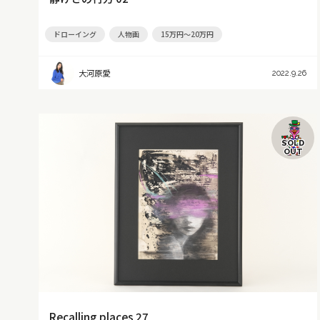
ドローイング
人物画
15万円～20万円
大河原愛
2022.9.26
SOLD
OUT
Recalling places 27