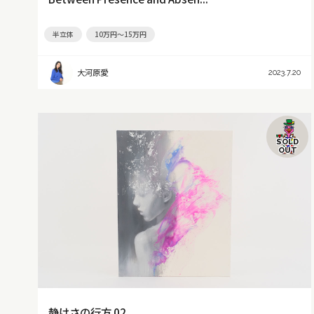
半立体
10万円～15万円
大河原愛
2023.7.20
SOLD
OUT
静けさの行方 02