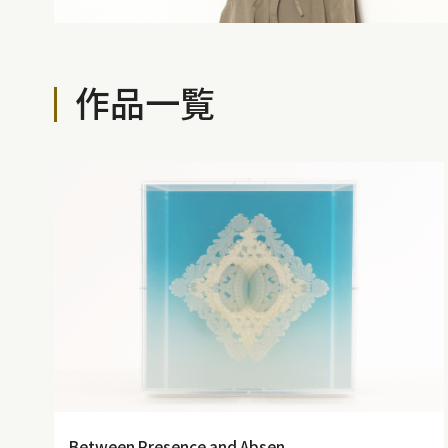
作品一覧
Between Presence and Absen...