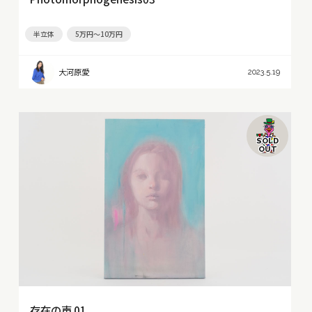
半立体
5万円～10万円
大河原愛
2023.5.19
SOLD
OUT
存在の声 01