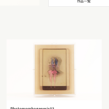
作品一覧
Photomorphogenesis03