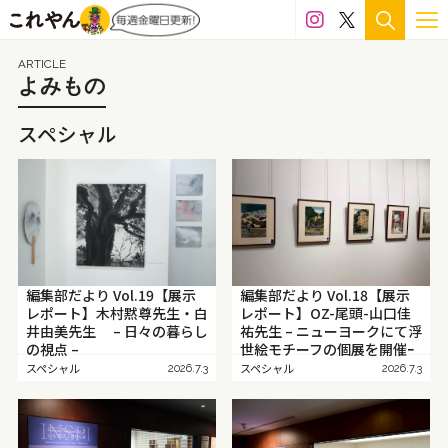
100万円～300万円
50万円～100万円
ARTICLE
30万円～50万円
20万円～30万円
15万円～20万円
よみもの
10万円～15万円
5万円～10万円
3万～5万円
スペシャル
1万円～3万円
サイズ
プレゼント梱包可
1,500mm〜
1,000mm〜1,500mm
編集部だより Vol.19【展示
編集部だより Vol.18【展示
700mm～1,000mm
500mm～700mm
レポート】木村黙尊先生・白
レポート】OZ-尾頭-山口佳
井由美先生 – 日々の暮らし
祐先生 – ニューヨークにて浮
の視点 –
世絵モチーフの個展を開催ｰ
300mm～500mm
200mm～300mm
スペシャル
スペシャル
2026.7.3
2026.7.3
100mm～200mm
50mm～100mm
〜50mm