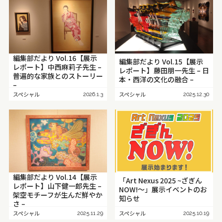
編集部だより Vol.16【展示
編集部だより Vol.15【展示
レポート】中西麻莉子先生 –
レポート】藤田朋一先生 – 日
普遍的な家族とのストーリー
本・西洋の文化の融合 –
–
スペシャル
スペシャル
2026.1.3
2025.12.30
編集部だより Vol.14【展示
「Art Nexus 2025 ~ざぎん
レポート】山下健一郎先生 –
NOW!～」展示イベントのお
架空モチーフが生んだ鮮やか
知らせ
さ –
スペシャル
スペシャル
2025.11.29
2025.10.19