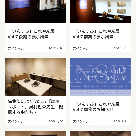
色
アイボリー
淡色
薄緑
パール
肌色
銀色
「いんすぴ」これやん展
「いんすぴ」これやん展
深緑
銅色
カラフル
紺色
橙色
藍色
Vol.7 後期の展示風景
Vol.7 前期の展示風景
水色
ネイビー
ピンク
メタリック
金色
スペシャル
スペシャル
2026.4.26
2026.4.13
茶色
ベージュ
クリア
パステル
ビビッド
モダン
シック
モノトーン
黒
灰色
白
赤紫
紫
青紫
青
青緑
緑
黄緑
黄
黄赤
赤
編集部だより Vol.17【展示
「いんすぴ」これやん展
レポート】奥村巴菜先生 – 擬
Vol.7 開催のお知らせ
態する虫たち –
スペシャル
スペシャル
2026.3.20
2026.2.14