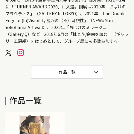
30万円～50万円
20万円～30万円
15万円～20万円
に「
TURNER AWARD 2020
」に入選。個展は
2020
年「おばけの
プラクティス」（
GALLERY b. TOKYO
）、
2021
年「
The Double
10万円～15万円
5万円～10万円
3万～5万円
Edge of (In)Visibility:
諸派の（不）可視性」（
NEWoMan
Yokohama Art wall
）、2022年「おばけのミラージュ」
1万円～3万円
（Gallery Q）など。
2018
年
6
月の「桃と花
/
余白を読む」（ギャラ
リー工房親）をはじめとして、グループ展にも多数参加する。
サイズ
プレゼント梱包可
1,500mm〜
1,000mm〜1,500mm
作品一覧
700mm～1,000mm
500mm～700mm
300mm～500mm
200mm～300mm
作品一覧
100mm～200mm
50mm～100mm
〜50mm
色