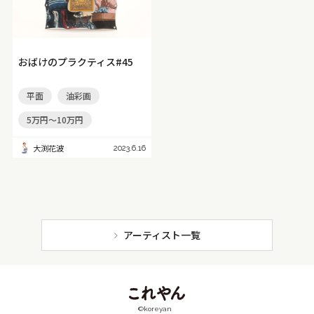
アイボリー
淡色
薄緑
パール
肌色
銀色
深緑
銅色
カラフル
紺色
橙色
藍色
水色
ネイビー
ピンク
メタリック
金色
おばけのプラクティス#45
茶色
ベージュ
クリア
パステル
ビビッド
平面
油彩画
モダン
シック
モノトーン
黒
灰色
白
5万円～10万円
赤紫
紫
青紫
青
青緑
緑
黄緑
大渕花波
2023.6.16
黄
黄赤
赤
アーティスト一覧
©koreyan