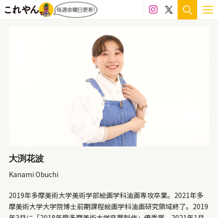
アクリル板
インクジェット
ガラス
シール
シリコン
セラミック
テラコッタ
フィルム
フェルト
ペン
ボールペン
ミクストメディア
レジン
ワイヤー
墨
大理石
布
既製品
日本絵具
木材
樹脂
樹脂粘土
毛布
水彩
油彩
消しゴム
皮
石粉粘土
磁土
粘土
糸
紙
紙粘土
綿
衣類
金属
銀
銅
陶土
陶磁器
食品
大渕花波
Kanami Obuchi
価格
2019
年多摩美術大学美術学部絵画学科油画専攻卒業。
2021
年多
100万円～300万円
50万円～100万円
摩美術大学大学院博士前期課程絵画学科油画研究領域終了。
2019
年
3
月に「
2018
年度多摩美術大学卒業制作」優秀賞、
2021
年
1
月