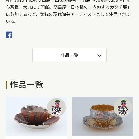
価格
心斎橋・大丸にて開催。高島屋・日本橋の「内包するカタチ展」
に参加するなど、気鋭の現代陶芸アーティストとして注目されて
100万円～300万円
50万円～100万円
いる。
30万円～50万円
20万円～30万円
15万円～20万円
10万円～15万円
5万円～10万円
3万～5万円
作品一覧
1万円～3万円
サイズ
作品一覧
プレゼント梱包可
1,500mm〜
1,000mm〜1,500mm
700mm～1,000mm
500mm～700mm
SOLD
SOLD
OUT
OUT
300mm～500mm
200mm～300mm
100mm～200mm
50mm～100mm
〜50mm