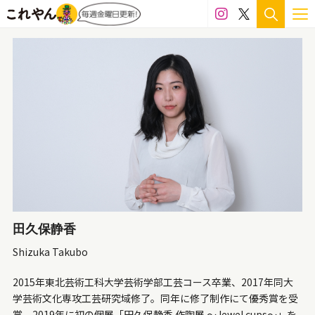
天然石
鉛筆
白磁
ウレタン
和紙
漆
FRP
PET
アクリル
アクリルガッシュ
アクリル板
インクジェット
ガラス
シール
シリコン
セラミック
テラコッタ
フィルム
フェルト
ペン
ボールペン
ミクストメディア
レジン
ワイヤー
墨
大理石
布
既製品
日本絵具
木材
樹脂
樹脂粘土
毛布
水彩
油彩
消しゴム
皮
石粉粘土
磁土
粘土
田久保静香
糸
紙
紙粘土
綿
衣類
金属
銀
Shizuka Takubo
銅
陶土
陶磁器
食品
2015年東北芸術工科大学芸術学部工芸コース卒業、2017年同大
学芸術文化専攻工芸研究域修了。同年に修了制作にて優秀賞を受
賞。2019年に初の個展「田久保静香 作陶展 ～Jewel cups～」を