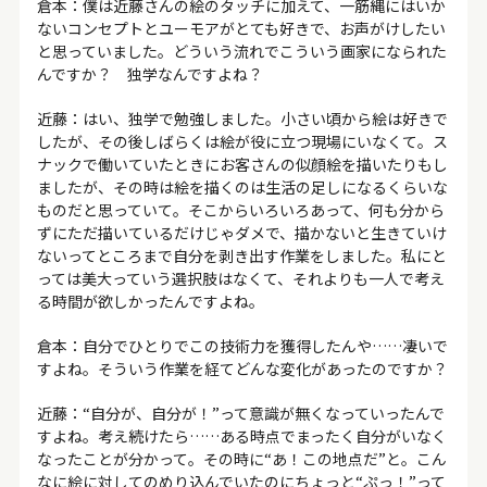
倉本：僕は近藤さんの絵のタッチに加えて、一筋縄にはいか
ないコンセプトとユーモアがとても好きで、お声がけしたい
と思っていました。どういう流れでこういう画家になられた
んですか？ 独学なんですよね？
近藤：はい、独学で勉強しました。小さい頃から絵は好きで
したが、その後しばらくは絵が役に立つ現場にいなくて。ス
ナックで働いていたときにお客さんの似顔絵を描いたりもし
ましたが、その時は絵を描くのは生活の足しになるくらいな
ものだと思っていて。そこからいろいろあって、何も分から
ずにただ描いているだけじゃダメで、描かないと生きていけ
ないってところまで自分を剥き出す作業をしました。私にと
っては美大っていう選択肢はなくて、それよりも一人で考え
る時間が欲しかったんですよね。
倉本：自分でひとりでこの技術力を獲得したんや……凄いで
すよね。そういう作業を経てどんな変化があったのですか？
近藤：“自分が、自分が！”って意識が無くなっていったんで
すよね。考え続けたら……ある時点でまったく自分がいなく
なったことが分かって。その時に“あ！この地点だ”と。こん
なに絵に対してのめり込んでいたのにちょっと“ぷっ！”って