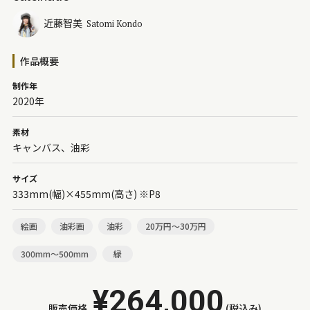
近藤智美
Satomi Kondo
作品概要
制作年
2020年
素材
キャンバス、油彩
サイズ
333mm(幅)×455mm(高さ) ※P8
絵画
油彩画
油彩
20万円～30万円
300mm～500mm
緑
¥264,000
販売価格
(税込み)