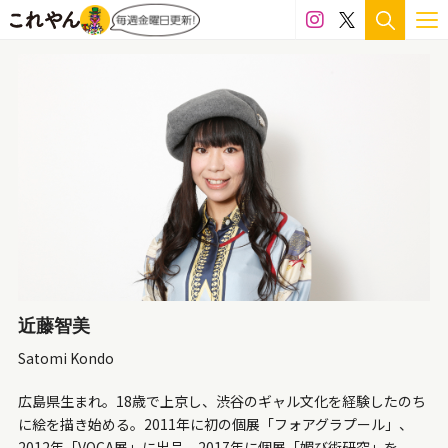
サイズ
プレゼント梱包可
1,500mm〜
1,000mm〜1,500mm
700mm～1,000mm
500mm～700mm
300mm～500mm
200mm～300mm
100mm～200mm
50mm～100mm
〜50mm
色
アイボリー
淡色
薄緑
パール
肌色
銀色
近藤智美
深緑
銅色
カラフル
紺色
橙色
藍色
Satomi Kondo
水色
ネイビー
ピンク
メタリック
金色
広島県生まれ。18歳で上京し、渋谷のギャル文化を経験したのち
に絵を描き始める。2011年に初の個展「フォアグラプール」、
茶色
ベージュ
クリア
パステル
ビビッド
2012年「VOCA展」に出品。2017年に個展「媚び術研究」を、