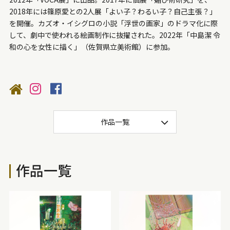
モダン
シック
モノトーン
黒
灰色
白
2018年には篠原愛との2人展「よい子？わるい子？自己主張？」
を開催。カズオ・イシグロの小説「浮世の画家」のドラマ化に際
赤紫
紫
青紫
青
青緑
緑
黄緑
して、劇中で使われる絵画制作に抜擢された。2022年「中島潔 令
和の心を女性に描く」（佐賀県立美術館）に参加。
黄
黄赤
赤
作品一覧
作品一覧