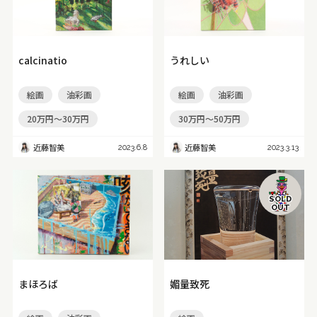
calcinatio
うれしい
絵画
油彩画
絵画
油彩画
20万円～30万円
30万円～50万円
近藤智美
近藤智美
2023.6.8
2023.3.13
SOLD
OUT
まほろば
媚量致死