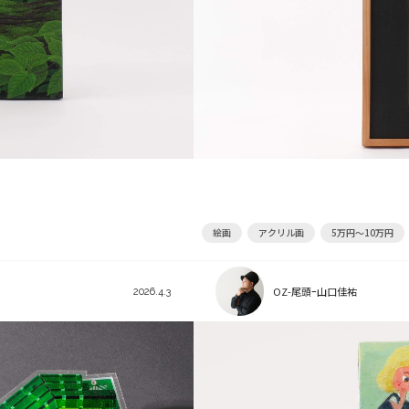
絵画
アクリル画
5万円～10万円
OZ-尾頭ｰ山口佳祐
2026.4.3