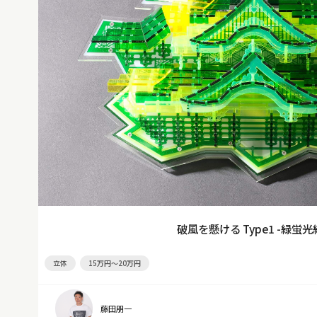
破風を懸ける Type1 -緑蛍光
立体
15万円～20万円
藤田朋一