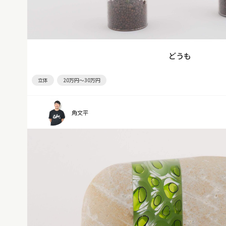
どうも
立体
20万円～30万円
角文平