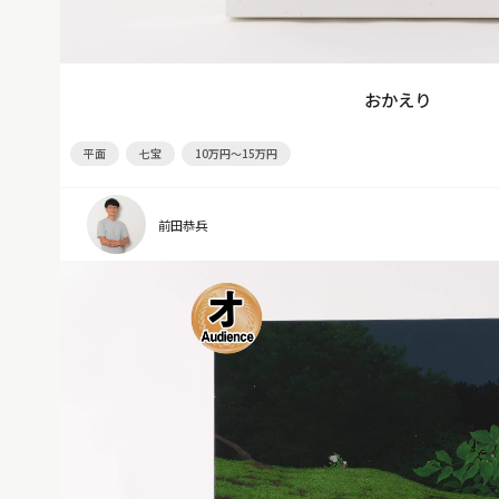
おかえり
平面
七宝
10万円～15万円
前田恭兵