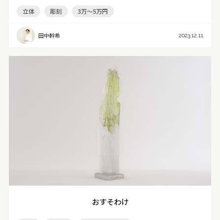
立体
彫刻
3万～5万円
田中幹希
2023.12.11
おすそわけ