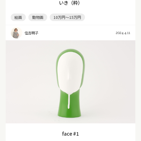
いき（粋）
絵画
動物画
10万円～15万円
住吉明子
2024.4.11
face #1