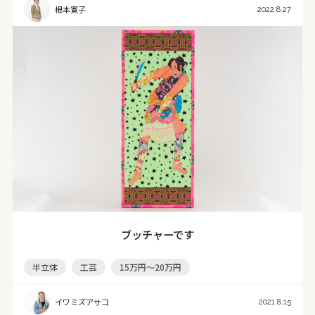
根本寛子
2022.8.27
ブッチャーです
半立体
工芸
15万円～20万円
イワミズアサコ
2021.8.15