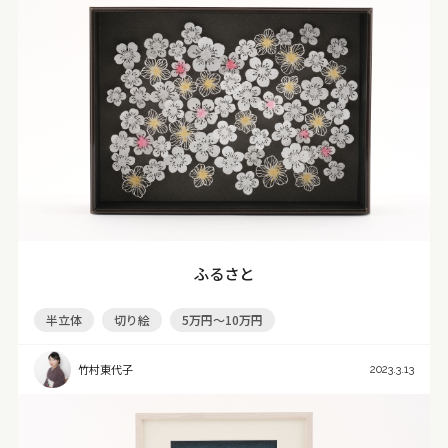
ふるさと
半立体
切り絵
5万円～10万円
竹村東代子
2023.3.13