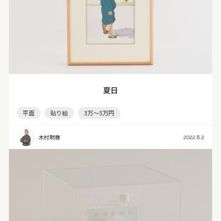
夏日
平面
貼り絵
3万～5万円
木村黙尊
2022.8.2