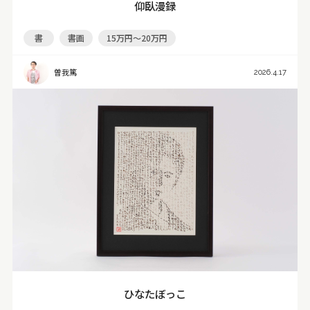
仰臥漫録
書
書画
15万円～20万円
曽我篤
2026.4.17
ひなたぼっこ