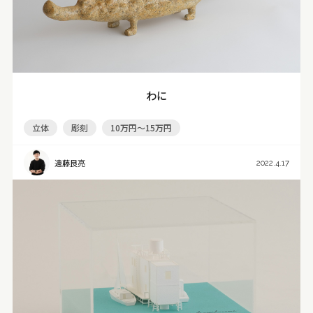
わに
立体
彫刻
10万円～15万円
遠藤良亮
2022.4.17