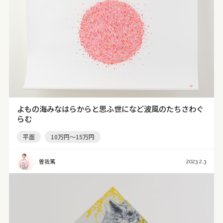
よもの海みなはらからと思ふ世になど波風のたちさわぐ
らむ
平面
10万円～15万円
曽我篤
2023.2.3