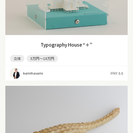
Typography House “＋”
立体
5万円～10万円
kamihasami
2022.5.5