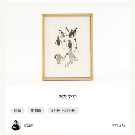
おだやか
絵画
動物画
5万円～10万円
安西泉
2023.3.13