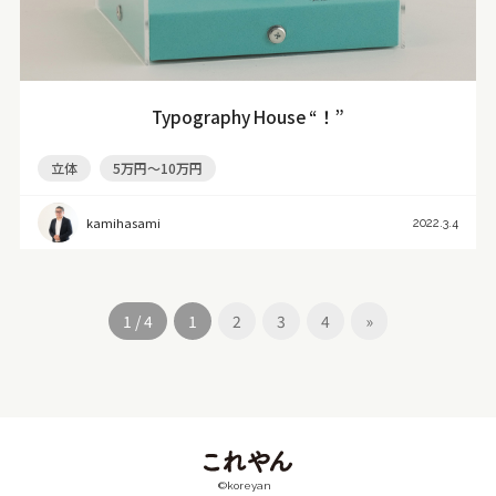
Typography House “！”
立体
5万円～10万円
kamihasami
2022.3.4
1 / 4
1
2
3
4
»
©koreyan