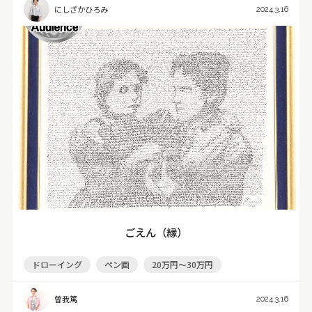
にしざかひろみ
2024.3.16
ごえん（縁）
ドローイング
ペン画
20万円～30万円
曽我篤
2024.3.16