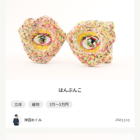
はんぶんこ
立体
織物
3万～5万円
岸田めぐみ
2023.3.13