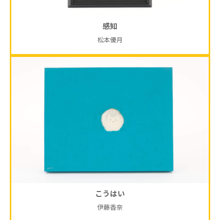
感知
松本優月
こうはい
伊藤香奈