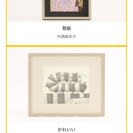
鷺娘
中西麻莉子
かわいい