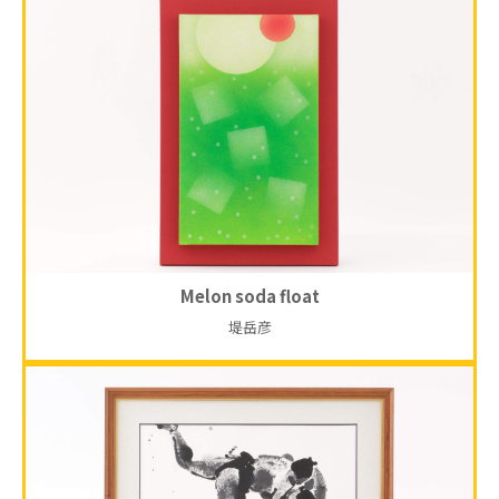
Melon soda float
堤岳彦