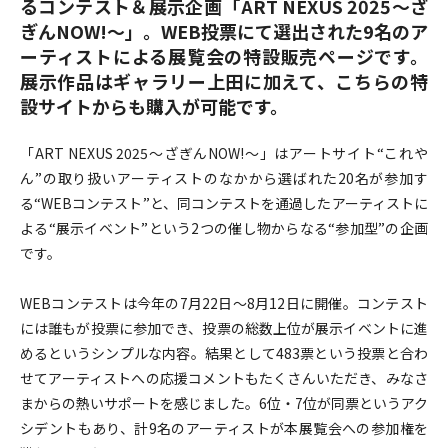
るコンテスト＆展示企画「ART NEXUS 2025〜ざ
ぎんNOW!〜」。WEB投票にて選出された9名のア
ーティストによる展覧会の特設販売ページです。
展示作品はギャラリー上田に加えて、こちらの特
設サイトからも購入が可能です。
「ART NEXUS 2025〜ざぎんNOW!〜」はアートサイト“これや
ん”の取り扱いアーティストのなかから選ばれた20名が参加す
る“WEBコンテスト”と、同コンテストを通過したアーティストに
よる“展示イベント”という2つの催し物からなる“参加型”の企画
です。
WEBコンテストは今年の7月22日〜8月12日に開催。コンテスト
には誰もが投票に参加でき、投票の総数上位が展示イベントに進
めるというシンプルな内容。結果として483票という投票と合わ
せてアーティストへの応援コメントもたくさんいただき、みなさ
まからの熱いサポートを感じました。6位・7位が同票というアク
シデントもあり、計9名のアーティストが本展覧会への参加権を