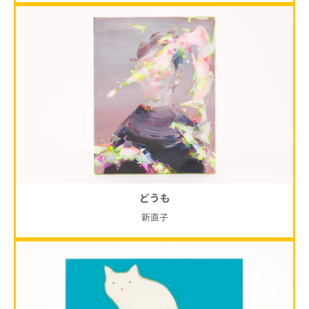
どうも
新直子