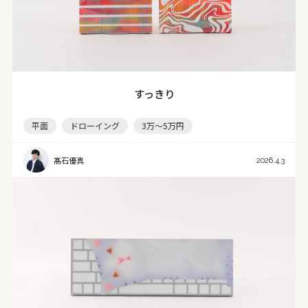
すっきり
平面
ドローイング
3万～5万円
髙石優真
2026.4.3