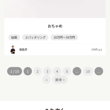
おちゃめ
絵画
スパッタリング
20万円～30万円
堤岳彦
2026.4.3
1 / 10
1
2
3
4
5
...
10
...
»
最後 »