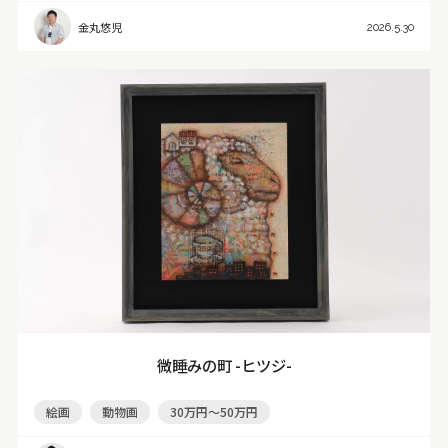
金丸悠児
2026.5.30
微睡みの町 -ヒツジ-
絵画
動物画
30万円～50万円