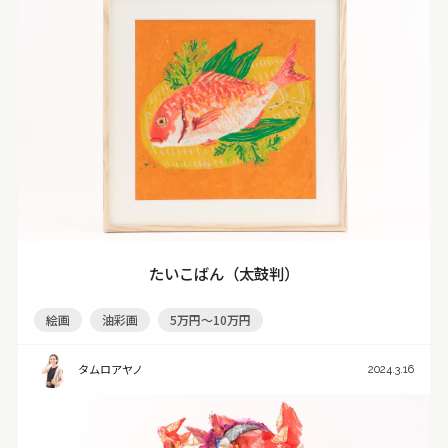
たいこばん（太鼓判）
絵画
油彩画
5万円～10万円
タムロアヤノ
2024.3.16