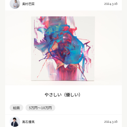
奥村巴菜
2024.3.16
やさしい（優しい）
絵画
5万円～10万円
髙石優真
2024.3.16