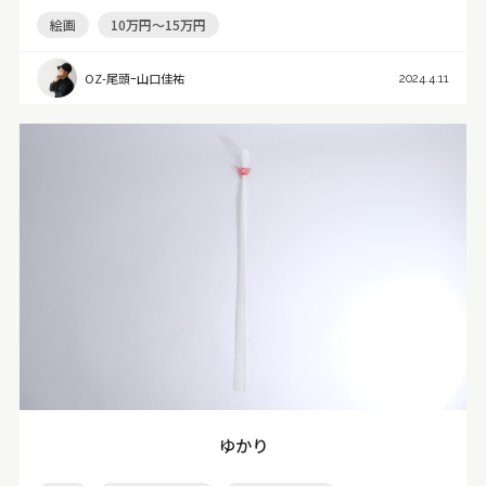
絵画
10万円～15万円
OZ-尾頭ｰ山口佳祐
2024.4.11
ゆかり