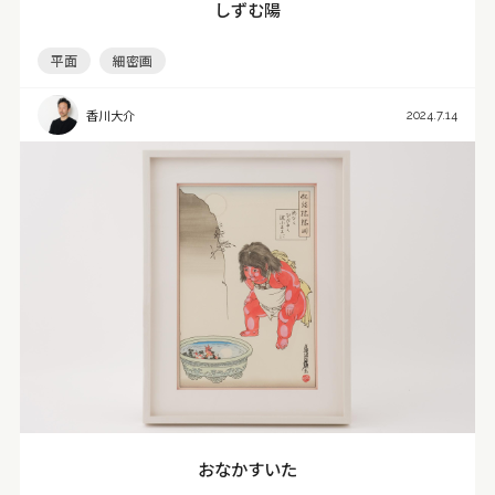
しずむ陽
平面
細密画
香川大介
2024.7.14
おなかすいた