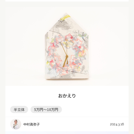
おかえり
半立体
5万円～10万円
中村眞弥子
2024.3.16