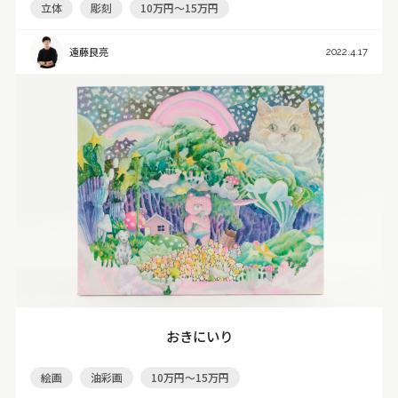
立体
彫刻
10万円～15万円
遠藤良亮
2022.4.17
おきにいり
絵画
油彩画
10万円～15万円