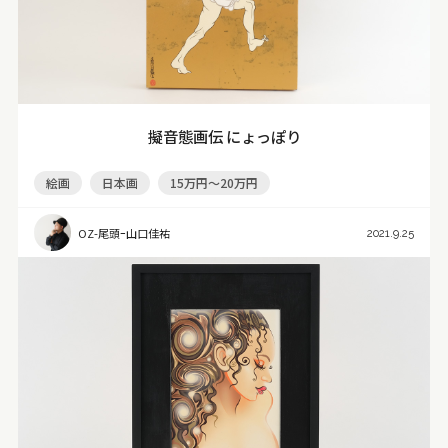
擬音態画伝 にょっぽり
絵画
日本画
15万円～20万円
OZ-尾頭ｰ山口佳祐
2021.9.25