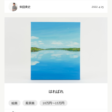
柴田貴史
2022.4.15
はればれ
絵画
風景画
10万円～15万円