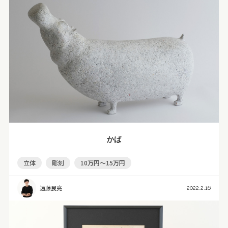
かば
立体
彫刻
10万円～15万円
遠藤良亮
2022.2.16