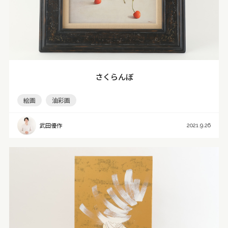
さくらんぼ
絵画
油彩画
武田優作
2021.9.26